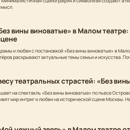
. Минималистичная сценография и символизм создают атм
смысл.
Без вины виноватые» в Малом театре:
сцене
драмы и любви с постановкой «Без вины виноватые» в Мало
тёров раскрывают актуальные темы семьи и искусства. По
весу театральных страстей: «Без вин
шает на спектакль «Без вины виноватые» по пьесе Остров
вят мир интриг и любви на исторической сцене Москвы. Не
Мой нежный зверь» в Малом театре от