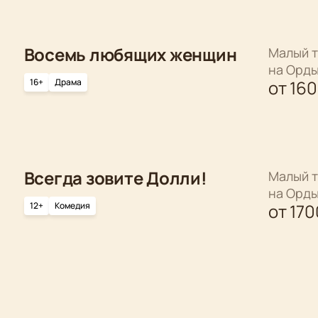
Восемь любящих женщин
Малый т
на Орд
16+
Драма
от
16
Всегда зовите Долли!
Малый т
на Орд
12+
Комедия
от
170