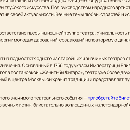
я спектакль «Горячее сердце» на сцене Государственного 
ей глубокого искусства. Под руководством народного артис
ратив своей актуальности. Вечные темы любви, страстей и 
ответствие пьесы нынешней труппе театра. Уникальность 
энергии молодых дарований, создающий неповторимую дина
т на подмостках одного из старейших и значимых театров с
значения. Основанный в 1756 году указом Императрицы Ели
 года постановкой «Женитьбы Фигаро», театр уже более дву
ый в центре Москвы, он хранит традиции и представляет л
этого значимого театрального события —
приобретайте биле
ир вечных истин, блистательно воплощенных на легендарной