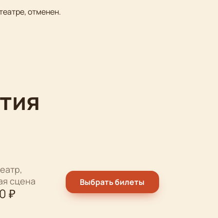
театре, отменен.
тия
еатр,
ая сцена
Выбрать билеты
00
₽