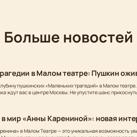
Больше новостей
рагедии в Малом театре: Пушкин ожи
глубину пушкинских «Маленьких трагедий» в Малом театре.
ка ждут вас в центре Москвы. Не упустите шанс прикоснуть
 в мир «Анны Карениной»: новая инт
ренина» в Малом Театре — это уникальная возможность у