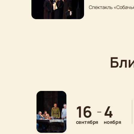
Спектакль «Собачье
Бл
16
4
—
сентября
ноября