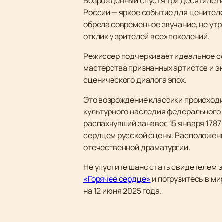
Возрожденный спустя три десятилети
России — яркое событие для ценител
обрела современное звучание, не ут
отклик у зрителей всех поколений.
Режиссер подчеркивает идеальное со
мастерства признанных артистов и 
сценического диалога эпох.
Это возрождение классики происходи
культурного наследия федерального 
распахнувший занавес 15 января 1787
сердцем русской сцены. Расположенн
отечественной драматургии.
Не упустите шанс стать свидетелем 
«Горячее сердце»
и погрузитесь в м
на 12 июня 2025 года.