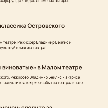
осферу, где каждое движение актеров
 классика Островского
м театре. Режиссёр Владимир Бейлис и
чувствуйте магию театра!
ы виноватые» в Малом театре
ского. Режиссёр Владимир Бейлис и актриса
 пропустите это яркое событие театрального
менен: следите за