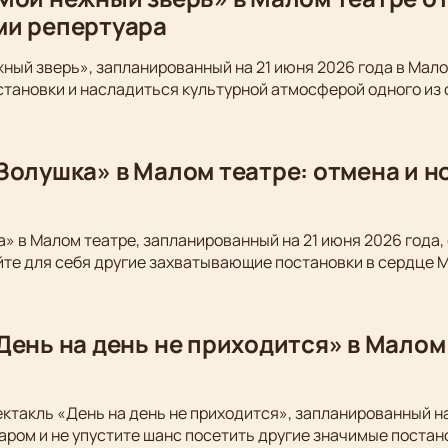
ми репертуара
ный зверь», запланированный на 21 июня 2026 года в Мало
становки и насладиться культурной атмосферой одного из
Золушка» в Малом театре: отмена и 
» в Малом театре, запланированный на 21 июня 2026 года,
йте для себя другие захватывающие постановки в сердце 
День на день не приходится» в Малом
ектакль «День на день не приходится», запланированный на
аром и не упустите шанс посетить другие значимые постан