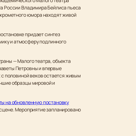
академического Малого театра
та России Владимира Бейлиса пьеса
искрометного юмора находят живой
постановке придает синтез
мику и атмосферу подлинного
траны — Малого театра, объекта
заветы Петровны и впервые
х с половиной веков остается живым
учшие образцы мировой и
ты на обновленную постановку
 сцене. Мероприятие запланировано