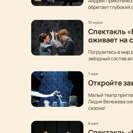
Андрея Прикотенко
обретает глубокий 
10 июня
Спектакль «
оживает на 
Погрузитесь в мир 
звёздный состав ак
7 мая
Откройте за
Малый театр пригла
Лидия Вележева ожи
сезона!
6 мая
Спектакль «