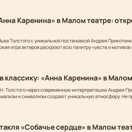
Анна Каренина» в Малом театре: откр
Льва Толстого с уникальной постановкой Андрея Прикотен
окая игра актеров раскроют всю палитру чувств и мотивов
в классику: «Анна Каренина» в Малом
Н. Толстого через современную интерпретацию Андрея Пр
имализм и символизм создают уникальную атмосферу. Не п
такля «Собачье сердце» в Малом теа