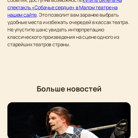
события, доступна возможность
купить билеты на
спектакль «Собачье сердце» в Малом театре на
нашем сайте
. Это позволит вам заранее выбрать
удобные места и избежать очередей в кассах театра.
Не упустите шанс увидеть интерпретацию
классического произведения на сцене одного из
старейших театров страны.
Больше новостей