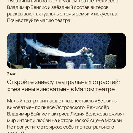
«Без вины виноватые» в Малом театре. Режиссёр
Владимир Бейлис и звёздный состав актёров
раскрывают актуальные темы семьи и искусства.
Почувствуйте магию театра!
7 мая
Откройте завесу театральных страстей:
«Без вины виноватые» в Малом театре
Малый театр приглашает на спектакль «Без вины
виноватые» по пьесе Островского. Режиссёр
Владимир Бейлис и актриса Лидия Вележева оживят
мир интриг и любви на исторической сцене Москвы.
Не пропустите это яркое событие театрального