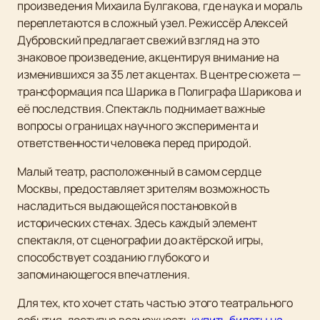
произведения Михаила Булгакова, где наука и мораль
переплетаются в сложный узел. Режиссёр Алексей
Дубровский предлагает свежий взгляд на это
знаковое произведение, акцентируя внимание на
изменившихся за 35 лет акцентах. В центре сюжета —
трансформация пса Шарика в Полиграфа Шарикова и
её последствия. Спектакль поднимает важные
вопросы о границах научного эксперимента и
ответственности человека перед природой.
Малый театр, расположенный в самом сердце
Москвы, предоставляет зрителям возможность
насладиться выдающейся постановкой в
исторических стенах. Здесь каждый элемент
спектакля, от сценографии до актёрской игры,
способствует созданию глубокого и
запоминающегося впечатления.
Для тех, кто хочет стать частью этого театрального