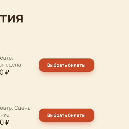
тия
еатр,
ая сцена
Выбрать билеты
00
₽
еатр, Сцена
ынке
Выбрать билеты
00
₽