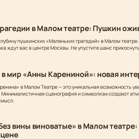
рагедии в Малом театре: Пушкин ожи
глубину пушкинских «Маленьких трагедий» в Малом театре.
ка ждут вас в центре Москвы. Не упустите шанс прикоснуть
 в мир «Анны Карениной»: новая инт
ренина» в Малом Театре — это уникальная возможность у
. Минималистичная сценография и символизм создают атм
смысл.
Без вины виноватые» в Малом театре:
сцене