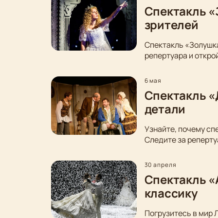
Спектакль «
зрителей
Спектакль «Золушка
репертуара и откро
6 мая
Спектакль «
детали
Узнайте, почему сп
Следите за реперту
30 апреля
Спектакль «
классику
Погрузитесь в мир 