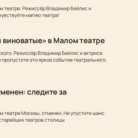
м театре. Режиссёр Владимир Бейлис и
чувствуйте магию театра!
ы виноватые» в Малом театре
ского. Режиссёр Владимир Бейлис и актриса
 пропустите это яркое событие театрального
менен: следите за
м театре Москвы, отменен. Не упустите шанс
 старейших театров столицы