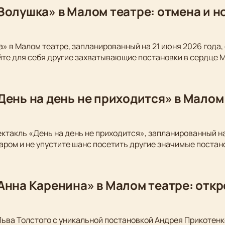
Золушка» в Малом театре: отмена и 
» в Малом театре, запланированный на 21 июня 2026 года,
йте для себя другие захватывающие постановки в сердце 
День на день не приходится» в Малом
ектакль «День на день не приходится», запланированный на
аром и не упустите шанс посетить другие значимые постан
Анна Каренина» в Малом театре: откр
Льва Толстого с уникальной постановкой Андрея Прикотен