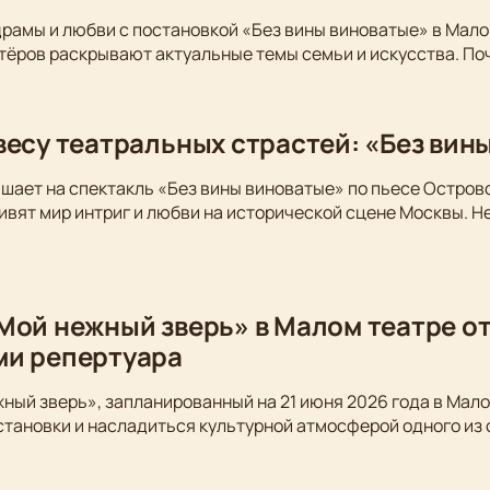
драмы и любви с постановкой «Без вины виноватые» в Мало
тёров раскрывают актуальные темы семьи и искусства. По
весу театральных страстей: «Без вин
шает на спектакль «Без вины виноватые» по пьесе Остров
вят мир интриг и любви на исторической сцене Москвы. Не
Мой нежный зверь» в Малом театре от
ми репертуара
ный зверь», запланированный на 21 июня 2026 года в Мало
становки и насладиться культурной атмосферой одного из