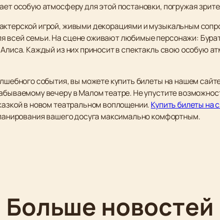
ает особую атмосферу для этой постановки, погружая зрите
актерской игрой, живыми декорациями и музыкальным сопр
 всей семьи. На сцене оживают любимые персонажи: Бурати
 Алиса. Каждый из них приносит в спектакль свою особую а
олшебного события, вы можете купить билеты на нашем сайте
забываемому вечеру в Малом театре. Не упустите возможнос
сказкой в новом театральном воплощении.
Купить билеты на 
 планирования вашего досуга максимально комфортным.
Больше новостей