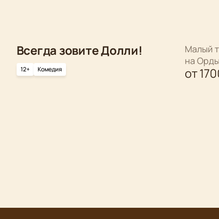
Всегда зовите Долли!
Малый т
на Орд
12+
Комедия
от
170