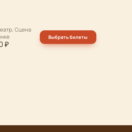
еатр, Сцена
ынке
Выбрать билеты
0
₽