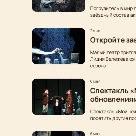
Погрузитесь в мир 
звёздный состав ак
7 мая
Откройте за
Малый театр пригла
Лидия Вележева ожи
сезона!
6 мая
Спектакль «
обновления
Спектакль «Мой неж
посетить другие по
6 мая