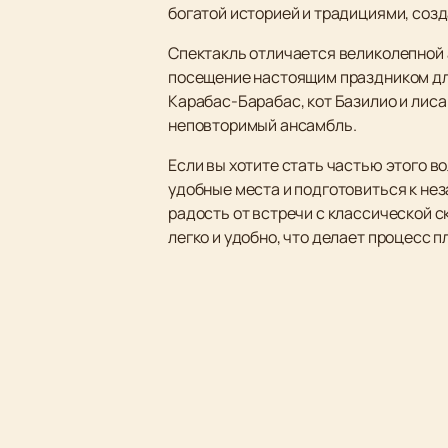
богатой историей и традициями, созд
Спектакль отличается великолепной 
посещение настоящим праздником для
Карабас-Барабас, кот Базилио и лиса
неповторимый ансамбль.
Если вы хотите стать частью этого в
удобные места и подготовиться к не
радость от встречи с классической 
легко и удобно, что делает процесс