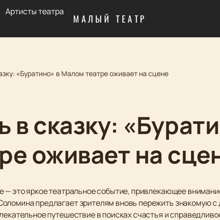
Артисты театра
МАЛЫЙ ТЕАТР
азку: «Буратино» в Малом театре оживает на сцене
 в сказку: «Бурати
ре оживает на сце
 — это яркое театральное событие, привлекающее внимание 
Соломина предлагает зрителям вновь пережить знакомую с 
влекательное путешествие в поисках счастья и справедливо