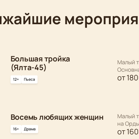
ижайшие мероприя
Большая тройка
Малый т
(Ялта-45)
Основн
от
18
12+
Пьеса
Восемь любящих женщин
Малый т
на Орд
16+
Драма
от
16