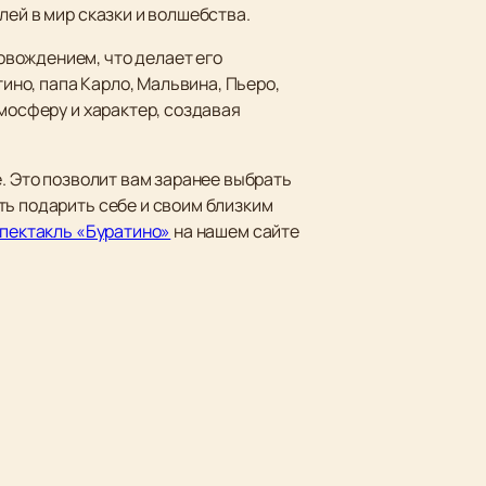
лей в мир сказки и волшебства.
овождением, что делает его
но, папа Карло, Мальвина, Пьеро,
тмосферу и характер, создавая
. Это позволит вам заранее выбрать
ть подарить себе и своим близким
спектакль «Буратино»
на нашем сайте