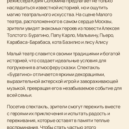
режиссера Юрия Соломина предлагает не только
насладиться известной историей, но и ощутить
магию театрального искусства. На сцене Малого
театра, расположенного в самом сердце Москвы,
зрители увидят знакомых героев из повести Алексея
Толстого: Буратино, Папу Карло, Мальвину, Пьеро,
Карабаса-Барабаса, кота Базилио и лису Алису
Малый театр славится своими традициями и богатой
историей, что создает идеальные условия для
погружения в атмосферу сказки. Спектакль
«Буратино» отличается яркими декорациями,
выразительной актерской игрой и завораживающей
музыкой, превращая его в незабываемое событие для
всей семьи.
Посетив спектакль, зрители смогут пережить вместе
с героями их приключения и испытать радость и
переживания, которые оставят в памяти теплые
воспоминания. Чтобы стать частью этого