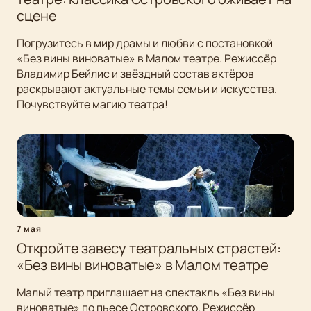
сцене
Погрузитесь в мир драмы и любви с постановкой
«Без вины виноватые» в Малом театре. Режиссёр
Владимир Бейлис и звёздный состав актёров
раскрывают актуальные темы семьи и искусства.
Почувствуйте магию театра!
7 мая
Откройте завесу театральных страстей:
«Без вины виноватые» в Малом театре
Малый театр приглашает на спектакль «Без вины
виноватые» по пьесе Островского. Режиссёр