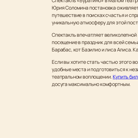
Спектакль «Буратино» в Малом театр
Юрия Соломина постановка оживляет
путешествие в поисках счастья и спр
уникальную атмосферу для этой поста
Спектакль впечатляет великолепной
посещение в праздник для всей семь
Барабас, кот Базилио и лиса Алиса. 
Если вы хотите стать частью этого в
удобные места и подготовиться к не
театральном воплощении.
Купить бил
досуга максимально комфортным.