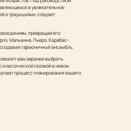
сех возрастов. Под руководством
равляющемся в увлекательное
ей и традициями, создает
овождением, превращая его
рло, Мальвина, Пьеро, Карабас-
, создавая гармоничный ансамбль.
позволит вам заранее выбрать
с классической сказкой в новом
 делает процесс планирования вашего