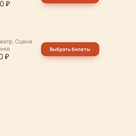
00
₽
еатр, Сцена
ынке
Выбрать билеты
0
₽