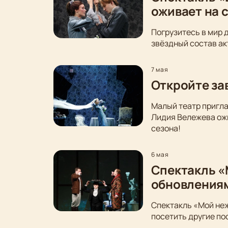
оживает на 
Погрузитесь в мир 
звёздный состав ак
7 мая
Откройте за
Малый театр пригла
Лидия Вележева ожи
сезона!
6 мая
Спектакль «
обновления
Спектакль «Мой неж
посетить другие по