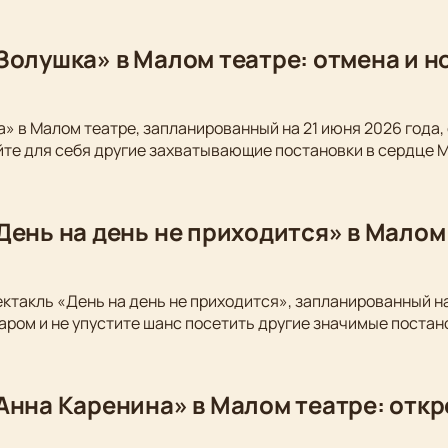
Золушка» в Малом театре: отмена и 
» в Малом театре, запланированный на 21 июня 2026 года,
йте для себя другие захватывающие постановки в сердце 
День на день не приходится» в Малом
ектакль «День на день не приходится», запланированный на
аром и не упустите шанс посетить другие значимые постан
Анна Каренина» в Малом театре: откр