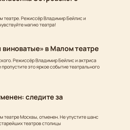
м театре. Режиссёр Владимир Бейлис и
чувствуйте магию театра!
ы виноватые» в Малом театре
ского. Режиссёр Владимир Бейлис и актриса
 пропустите это яркое событие театрального
менен: следите за
м театре Москвы, отменен. Не упустите шанс
 старейших театров столицы