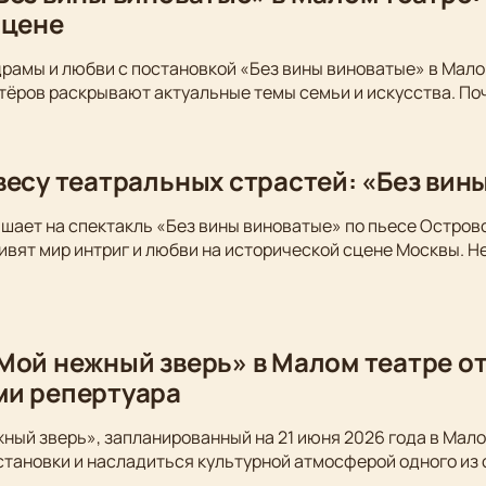
сцене
драмы и любви с постановкой «Без вины виноватые» в Мало
тёров раскрывают актуальные темы семьи и искусства. По
весу театральных страстей: «Без вин
шает на спектакль «Без вины виноватые» по пьесе Остров
вят мир интриг и любви на исторической сцене Москвы. Не
Мой нежный зверь» в Малом театре от
ми репертуара
ный зверь», запланированный на 21 июня 2026 года в Мало
становки и насладиться культурной атмосферой одного из