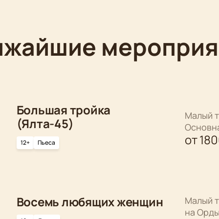
ижайшие мероприя
Большая тройка
Малый т
(Ялта-45)
Основн
от
18
12+
Пьеса
Восемь любящих женщин
Малый т
на Орд