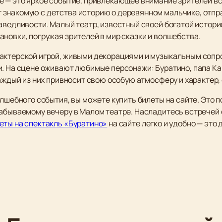
е — это яркое событие, привлекающее внимание зрителей в
 знакомую с детства историю о деревянном мальчике, отп
аведливости. Малый театр, известный своей богатой истори
новки, погружая зрителей в мир сказки и волшебства.
 актерской игрой, живыми декорациями и музыкальным сопр
и. На сцене оживают любимые персонажи: Буратино, папа Ка
Каждый из них привносит свою особую атмосферу и характер
олшебного события, вы можете купить билеты на сайте. Это 
забываемому вечеру в Малом театре. Насладитесь встречей 
еты на спектакль «Буратино»
на сайте легко и удобно — это