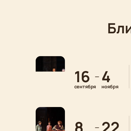
Бл
16
4
—
сентября
ноября
8
22
—