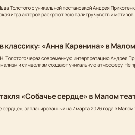
Льва Толстого с уникальной постановкой Андрея Прикотен
окая игра актеров раскроют всю палитру чувств и мотивов
в классику: «Анна Каренина» в Малом
Н. Толстого через современную интерпретацию Андрея Пр
имализм и символизм создают уникальную атмосферу. Не п
такля «Собачье сердце» в Малом теа
 сердце», запланированный на 7 марта 2026 года в Малом 