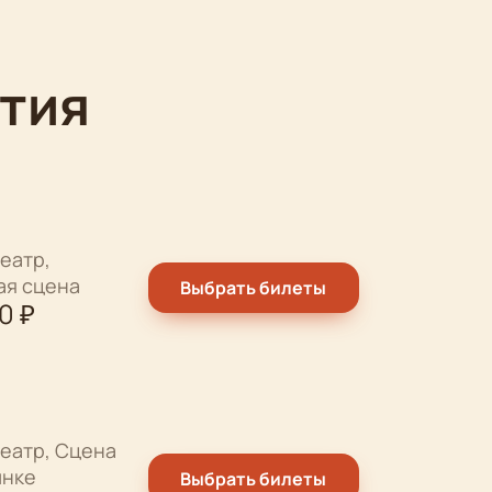
тия
еатр,
ая сцена
Выбрать билеты
00
₽
еатр, Сцена
ынке
Выбрать билеты