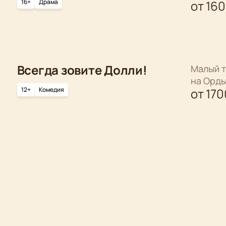
16+
Драма
от
16
Всегда зовите Долли!
Малый т
на Орд
12+
Комедия
от
170