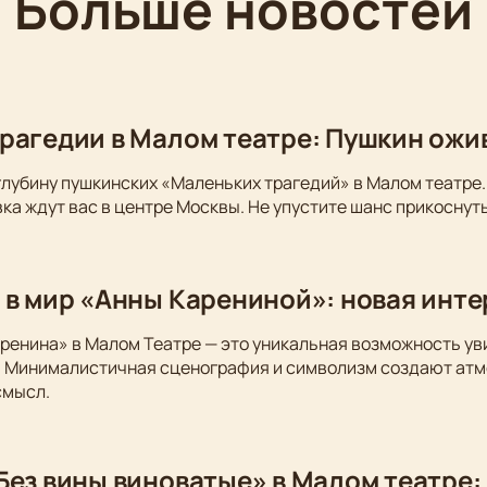
Больше новостей
рагедии в Малом театре: Пушкин ожи
глубину пушкинских «Маленьких трагедий» в Малом театре.
ка ждут вас в центре Москвы. Не упустите шанс прикоснуть
 в мир «Анны Карениной»: новая инт
ренина» в Малом Театре — это уникальная возможность у
. Минималистичная сценография и символизм создают атм
смысл.
Без вины виноватые» в Малом театре: