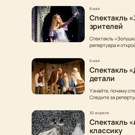
6 мая
Спектакль «
зрителей
Спектакль «Золушка
репертуара и откро
6 мая
Спектакль «
детали
Узнайте, почему сп
Следите за реперту
30 апреля
Спектакль «
классику