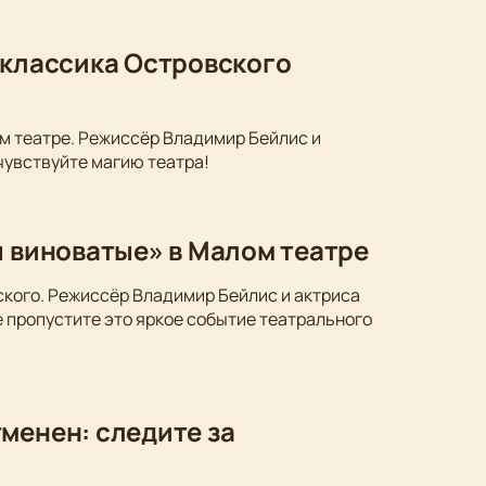
 классика Островского
м театре. Режиссёр Владимир Бейлис и
чувствуйте магию театра!
ы виноватые» в Малом театре
ского. Режиссёр Владимир Бейлис и актриса
 пропустите это яркое событие театрального
менен: следите за