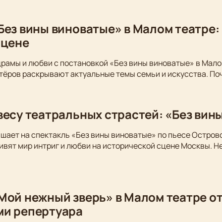
Без вины виноватые» в Малом театре:
сцене
драмы и любви с постановкой «Без вины виноватые» в Мало
тёров раскрывают актуальные темы семьи и искусства. По
весу театральных страстей: «Без вин
шает на спектакль «Без вины виноватые» по пьесе Остров
вят мир интриг и любви на исторической сцене Москвы. Не
Мой нежный зверь» в Малом театре от
ми репертуара