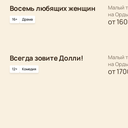
Восемь любящих женщин
Малый т
на Орд
16+
Драма
от
16
Всегда зовите Долли!
Малый т
на Орд
12+
Комедия
от
170