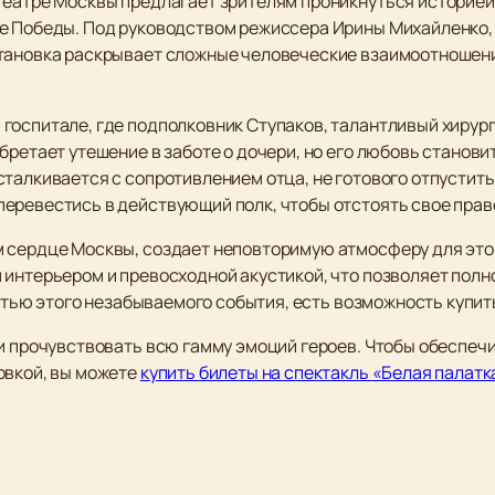
театре Москвы предлагает зрителям проникнуться историей
е Победы. Под руководством режиссера Ирины Михайленко,
становка раскрывает сложные человеческие взаимоотношен
госпитале, где подполковник Ступаков, талантливый хирург
бретает утешение в заботе о дочери, но его любовь станови
талкивается с сопротивлением отца, не готового отпустить
еревестись в действующий полк, чтобы отстоять свое прав
 сердце Москвы, создает неповторимую атмосферу для это
 интерьером и превосходной акустикой, что позволяет пол
частью этого незабываемого события, есть возможность купит
и прочувствовать всю гамму эмоций героев. Чтобы обеспечи
овкой, вы можете
купить билеты на спектакль «Белая палатк