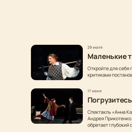
29 июля
Маленькие т
Откройте для себя 
критиками постанов
17 июня
Погрузитесь
Спектакль «Анна Ка
Андрея Прикотенко
обретает глубокий 