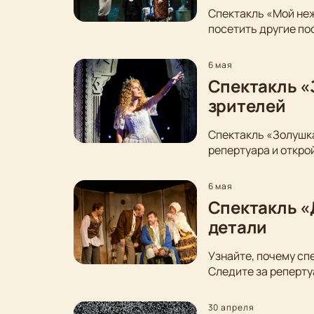
Спектакль «Мой неж
посетить другие по
6 мая
Спектакль «
зрителей
Спектакль «Золушка
репертуара и откро
6 мая
Спектакль «
детали
Узнайте, почему сп
Следите за реперту
30 апреля