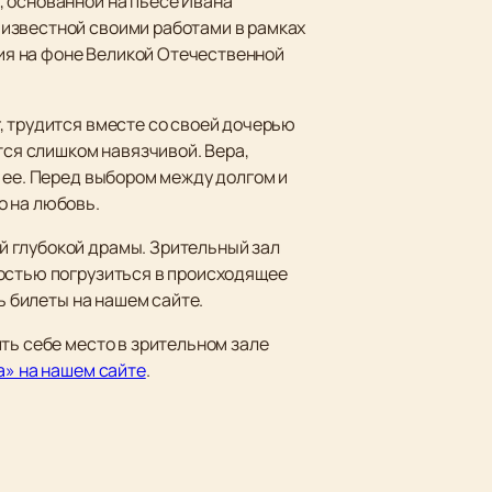
, основанной на пьесе Ивана
 известной своими работами в рамках
ия на фоне Великой Отечественной
, трудится вместе со своей дочерью
тся слишком навязчивой. Вера,
 ее. Перед выбором между долгом и
о на любовь.
й глубокой драмы. Зрительный зал
ностью погрузиться в происходящее
ь билеты на нашем сайте.
ть себе место в зрительном зале
а» на нашем сайте
.