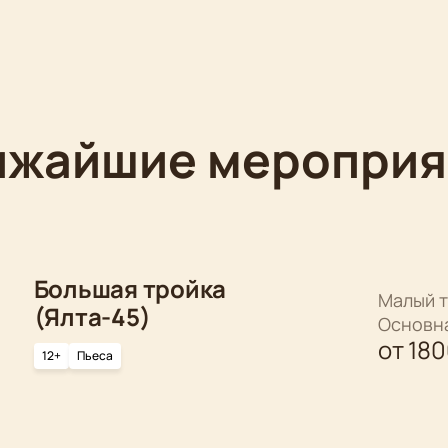
ижайшие мероприя
Большая тройка
Малый т
(Ялта-45)
Основн
от
18
12+
Пьеса