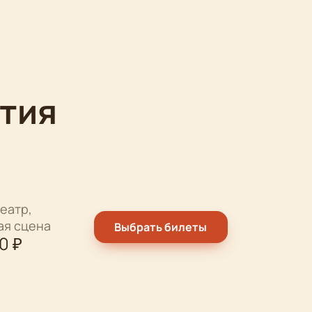
тия
еатр,
ая сцена
Выбрать билеты
00
₽