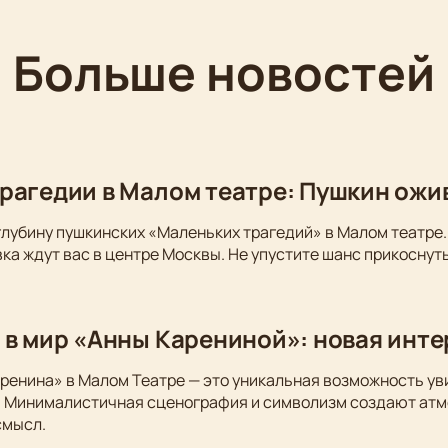
Больше новостей
рагедии в Малом театре: Пушкин ожи
глубину пушкинских «Маленьких трагедий» в Малом театре.
ка ждут вас в центре Москвы. Не упустите шанс прикоснуть
 в мир «Анны Карениной»: новая инт
ренина» в Малом Театре — это уникальная возможность у
. Минималистичная сценография и символизм создают атм
смысл.