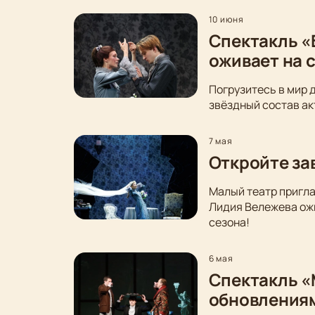
10 июня
Спектакль «
оживает на 
Погрузитесь в мир 
звёздный состав ак
7 мая
Откройте за
Малый театр пригла
Лидия Вележева ожи
сезона!
6 мая
Спектакль «
обновления