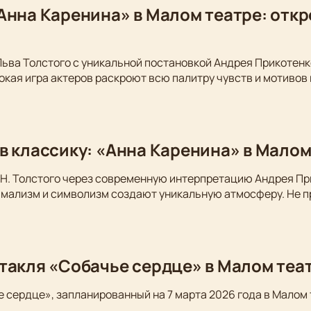
Анна Каренина» в Малом театре: откр
Льва Толстого с уникальной постановкой Андрея Прикотен
окая игра актеров раскроют всю палитру чувств и мотивов
в классику: «Анна Каренина» в Малом
Н. Толстого через современную интерпретацию Андрея Пр
имализм и символизм создают уникальную атмосферу. Не п
такля «Собачье сердце» в Малом теа
 сердце», запланированный на 7 марта 2026 года в Малом 