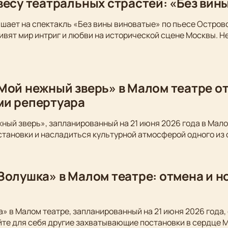
весу театральных страстей: «Без вин
шает на спектакль «Без вины виноватые» по пьесе Остров
вят мир интриг и любви на исторической сцене Москвы. Не
Мой нежный зверь» в Малом театре от
ми репертуара
ный зверь», запланированный на 21 июня 2026 года в Мало
становки и насладиться культурной атмосферой одного из
Золушка» в Малом театре: отмена и 
» в Малом театре, запланированный на 21 июня 2026 года,
йте для себя другие захватывающие постановки в сердце 