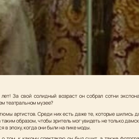
лет! За свой солидный возраст он собрал сотни экспон
ем театральном музее?
тюмы артистов. Среди них есть даже те, которые шились 
 таким образом, чтобы зритель мог увидеть не только дамск
я в эпоху, когда они были на пике моды.
 о том, к какому спектаклю он был сшит, а также фотогр