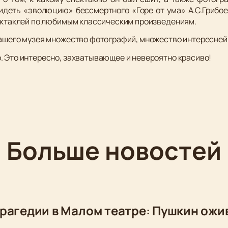
идеть «эволюцию» бессмертного «Горе от ума» А.С.Грибоед
пектаклей по любимым классическим произведениям.
нашего музея множество фотографий, множество интересне
. Это интересно, захватывающее и невероятно красиво!
Больше новостей
рагедии в Малом театре: Пушкин ожи