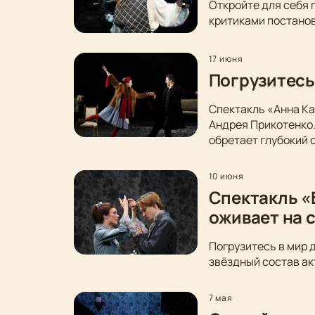
Откройте для себя 
критиками постанов
17 июня
Погрузитесь
Спектакль «Анна Ка
Андрея Прикотенко
обретает глубокий 
10 июня
Спектакль «
оживает на 
Погрузитесь в мир 
звёздный состав ак
7 мая