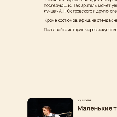
последующих. Так зритель может ув
лучше» А.Н. Островского и других с
Кроме костюмов, афиш, на стендах 
Познавайте историю через искусство
29 июля
Маленькие т