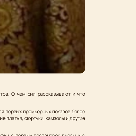
атов. О чем они рассказывают и что
для первых премьерных показов более
ие платья, сюртуки, камзолы и другие
афии с первых постановок пьесы и с