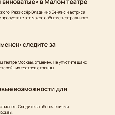
ы виноватые» в Малом театре
ского. Режиссёр Владимир Бейлис и актриса
 пропустите это яркое событие театрального
менен: следите за
м театре Москвы, отменен. Не упустите шанс
 старейших театров столицы
новые возможности для
 отменен. Следите за обновлениями
Москвы.