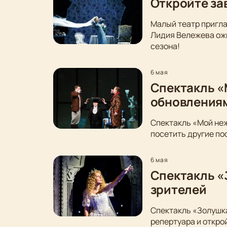
Откройте за
Малый театр пригла
Лидия Вележева ожи
сезона!
6 мая
Спектакль «
обновления
Спектакль «Мой неж
посетить другие по
6 мая
Спектакль «
зрителей
Спектакль «Золушка
репертуара и откро