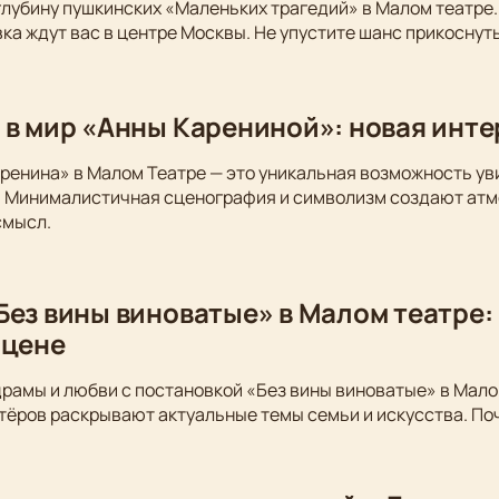
глубину пушкинских «Маленьких трагедий» в Малом театре.
ка ждут вас в центре Москвы. Не упустите шанс прикоснуть
 в мир «Анны Карениной»: новая инт
ренина» в Малом Театре — это уникальная возможность у
. Минималистичная сценография и символизм создают атм
смысл.
Без вины виноватые» в Малом театре:
сцене
драмы и любви с постановкой «Без вины виноватые» в Мало
тёров раскрывают актуальные темы семьи и искусства. По