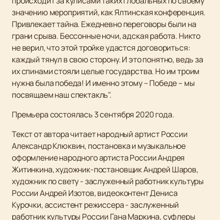
происходит за кулисами таких глобальных по своему
значению мероприятий, как Ялтинская конференция.
Привлекает тайна. Ежедневно переговоры были на
грани срыва. Бессонные ночи, адская работа. Никто
не верил, что этой тройке удастся договориться:
каждый тянул в свою сторону. И это понятно, ведь за
их спинами стояли целые государства. Но им троим
нужна была победа! И именно этому – Победе – мы
посвящаем наш спектакль".
Премьера состоялась 3 сентября 2020 года.
Текст от автора читает народный артист России
Александр Клюквин, постановка и музыкальное
оформление народного артиста России Андрея
Житинкина, художник-постановщик Андрей Шаров,
художник по свету - заслуженный работник культуры
России Андрей Изотов, видеоконтент Дениса
Курочки, ассистент режиссера - заслуженный
работник культуры России Гана Маркина, суфлеры