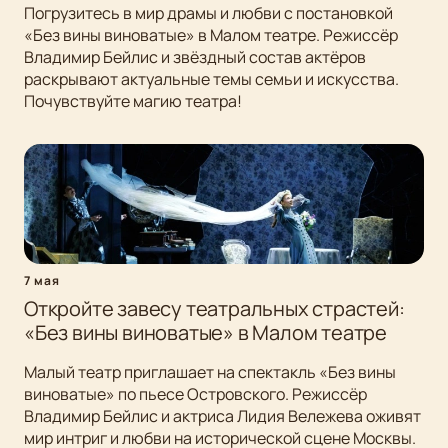
Погрузитесь в мир драмы и любви с постановкой
«Без вины виноватые» в Малом театре. Режиссёр
Владимир Бейлис и звёздный состав актёров
раскрывают актуальные темы семьи и искусства.
Почувствуйте магию театра!
7 мая
Откройте завесу театральных страстей:
«Без вины виноватые» в Малом театре
Малый театр приглашает на спектакль «Без вины
виноватые» по пьесе Островского. Режиссёр
Владимир Бейлис и актриса Лидия Вележева оживят
мир интриг и любви на исторической сцене Москвы.