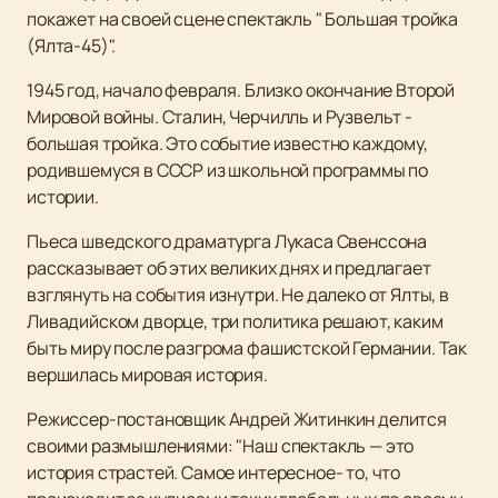
покажет на своей сцене спектакль " Большая тройка
(Ялта-45)".
1945 год, начало февраля. Близко окончание Второй
Мировой войны. Сталин, Черчилль и Рузвельт -
большая тройка. Это событие известно каждому,
родившемуся в СССР из школьной программы по
истории.
Пьеса шведского драматурга Лукаса Свенссона
рассказывает об этих великих днях и предлагает
взглянуть на события изнутри. Не далеко от Ялты, в
Ливадийском дворце, три политика решают, каким
быть миру после разгрома фашистской Германии. Так
вершилась мировая история.
Режиссер-постановщик Андрей Житинкин делится
своими размышлениями: "Наш спектакль — это
история страстей. Самое интересное- то, что