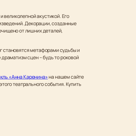
и великолепной акустикой. Его
изведений. Декорации, созданные
чищено от лишних деталей,
ег становятся метафорами судьбы и
драматизм сцен – будь то роковой
акль «Анна Каренина»
на нашем сайте
 этого театрального события. Купить