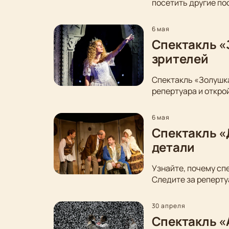
посетить другие по
6 мая
Спектакль «
зрителей
Спектакль «Золушка
репертуара и откро
6 мая
Спектакль «
детали
Узнайте, почему сп
Следите за реперту
30 апреля
Спектакль «