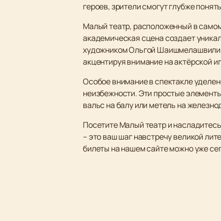
героев, зрители смогут глубже понят
Малый театр, расположенный в самом
академическая сцена создает уникал
художником Ольгой Шаишмелашвили, 
акцентируя внимание на актёрской и
Особое внимание в спектакле уделен
неизбежности. Эти простые элементы
вальс на балу или метель на железн
Посетите Малый театр и насладитес
– это ваш шаг навстречу великой лит
билеты на нашем сайте можно уже се