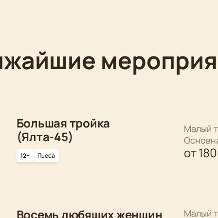
ижайшие мероприя
Большая тройка
Малый т
(Ялта-45)
Основн
от
18
12+
Пьеса
Восемь любящих женщин
Малый т