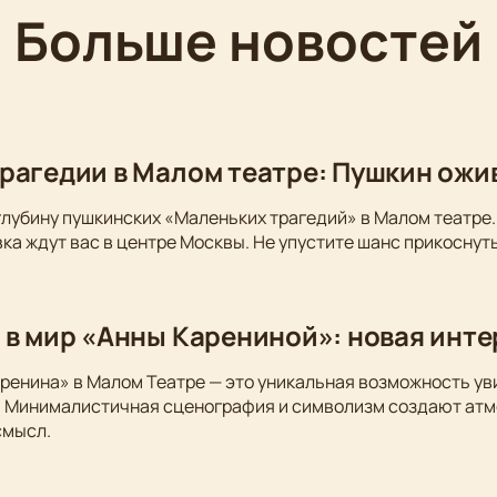
Больше новостей
рагедии в Малом театре: Пушкин ожи
глубину пушкинских «Маленьких трагедий» в Малом театре.
ка ждут вас в центре Москвы. Не упустите шанс прикоснуть
 в мир «Анны Карениной»: новая инт
ренина» в Малом Театре — это уникальная возможность у
. Минималистичная сценография и символизм создают атм
смысл.