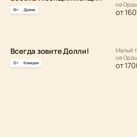
на Орд
16+
Драма
от
16
Всегда зовите Долли!
Малый т
на Орд
12+
Комедия
от
170