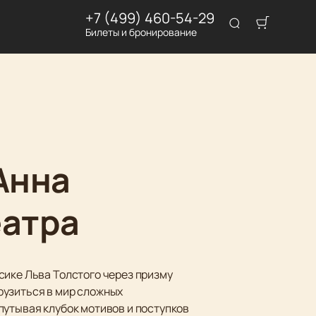
+7 (499) 460-54-29
Билеты и бронирование
Анна
еатра
сике Льва Толстого через призму
рузиться в мир сложных
путывая клубок мотивов и поступков