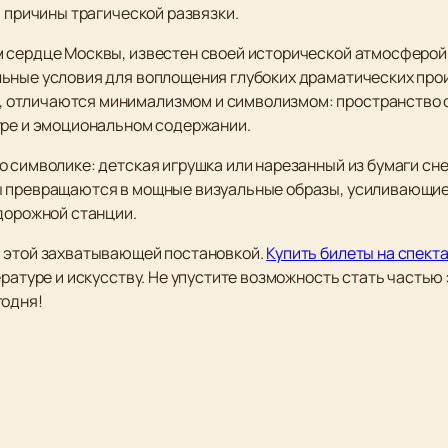
ь причины трагической развязки.
 сердце Москвы, известен своей исторической атмосферой 
ьные условия для воплощения глубоких драматических про
отличаются минимализмом и символизмом: пространство о
гре и эмоциональном содержании.
о символике: детская игрушка или нарезанный из бумаги сн
 превращаются в мощные визуальные образы, усиливающие 
одорожной станции.
ь этой захватывающей постановкой.
Купить билеты на спект
ературе и искусству. Не упустите возможность стать частью
годня!