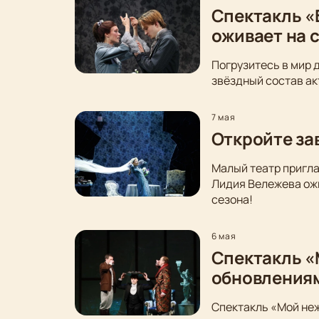
Спектакль «
оживает на 
Погрузитесь в мир 
звёздный состав ак
7 мая
Откройте за
Малый театр пригла
Лидия Вележева ожи
сезона!
6 мая
Спектакль «
обновления
Спектакль «Мой неж