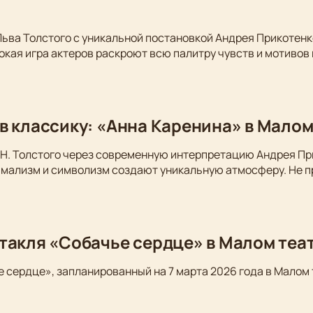
Льва Толстого с уникальной постановкой Андрея Прикотен
окая игра актеров раскроют всю палитру чувств и мотивов
в классику: «Анна Каренина» в Малом
Н. Толстого через современную интерпретацию Андрея Пр
имализм и символизм создают уникальную атмосферу. Не п
такля «Собачье сердце» в Малом теа
 сердце», запланированный на 7 марта 2026 года в Малом 