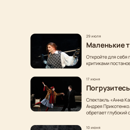
29 июля
Маленькие т
Откройте для себя 
критиками постанов
17 июня
Погрузитесь
Спектакль «Анна Ка
Андрея Прикотенко
обретает глубокий 
10 июня