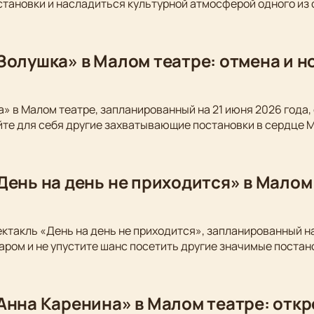
становки и насладиться культурной атмосферой одного из
Золушка» в Малом театре: отмена и 
» в Малом театре, запланированный на 21 июня 2026 года,
йте для себя другие захватывающие постановки в сердце 
День на день не приходится» в Малом
ектакль «День на день не приходится», запланированный на
аром и не упустите шанс посетить другие значимые постан
Анна Каренина» в Малом театре: откр