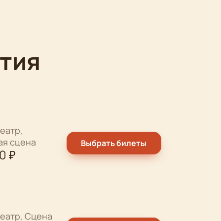
тия
еатр,
ая сцена
Выбрать билеты
00
₽
еатр, Сцена