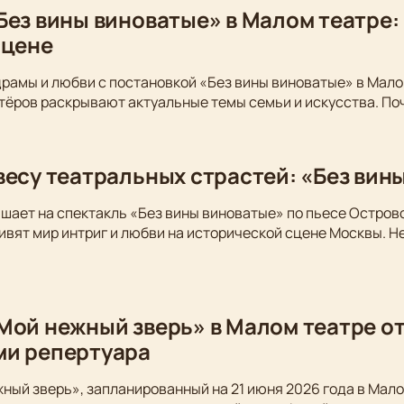
Без вины виноватые» в Малом театре:
сцене
драмы и любви с постановкой «Без вины виноватые» в Мало
тёров раскрывают актуальные темы семьи и искусства. По
весу театральных страстей: «Без вин
шает на спектакль «Без вины виноватые» по пьесе Остров
вят мир интриг и любви на исторической сцене Москвы. Не
Мой нежный зверь» в Малом театре от
ми репертуара
ный зверь», запланированный на 21 июня 2026 года в Мало