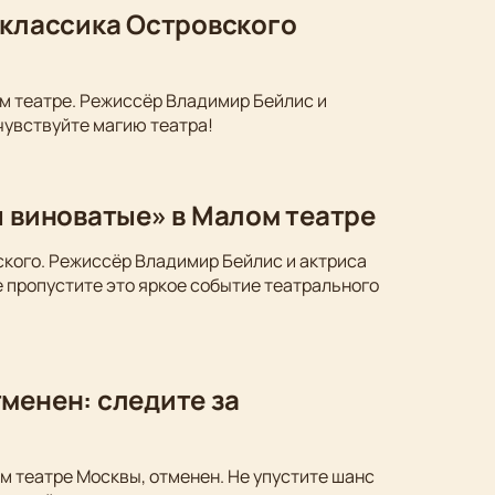
 классика Островского
м театре. Режиссёр Владимир Бейлис и
чувствуйте магию театра!
ы виноватые» в Малом театре
ского. Режиссёр Владимир Бейлис и актриса
 пропустите это яркое событие театрального
менен: следите за
м театре Москвы, отменен. Не упустите шанс