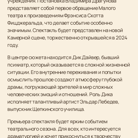
учреждения. Постановка Владимира Драгунова
представляет собой первое обращение Малого
театра к произведениям Фрэнсиса Скотта
Фицджеральда, что делает событие особенно
значимым. Спектакль будет представлен на новой
Камерной сцене, торжественно открывшейся в 2024
году.
В центре сюжета находится Дик Дайвер, бывший
психиатр, который оказывается в сложной жизненной
ситуации. Его внутренние переживания и попытки
осмыслить прошлое создают атмосферу глубокой
драмы, погружающей зрителей в мир сложных
человеческих эмоций и отношений. Роль Дика
исполняет талантливый артист Эльдар Лебедев,
выпускник Щепкинского училища.
Премьера спектакля будет ярким событием
театрального сезона. Для всех, кто интересуется
драматургией и хочет прикоснуться к творчеству