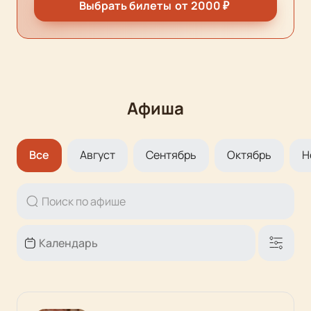
Выбрать билеты
от
2000
₽
Афиша
Все
Август
Сентябрь
Октябрь
Н