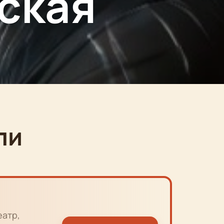
ская
ли
еатр,