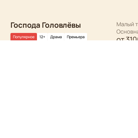
Господа Головлёвы
Малый т
Основн
Популярное
12+
Драма
Премьера
от
310
Описание