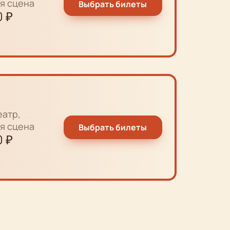
я сцена
Выбрать билеты
0
₽
еатр,
я сцена
Выбрать билеты
0
₽