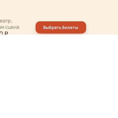
еатр,
ая сцена
Выбрать билеты
0
₽