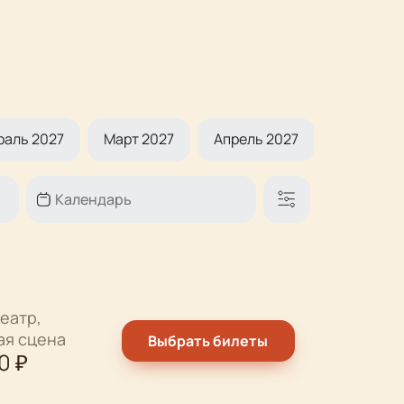
раль 2027
Март 2027
Апрель 2027
Май 2027
еатр,
ая сцена
Выбрать билеты
0
₽