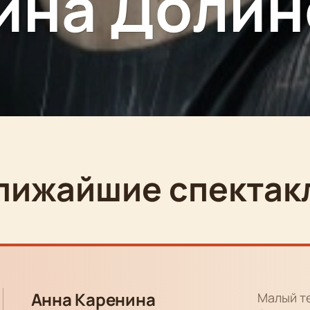
ина Долин
лижайшие спектак
Анна Каренина
Малый т