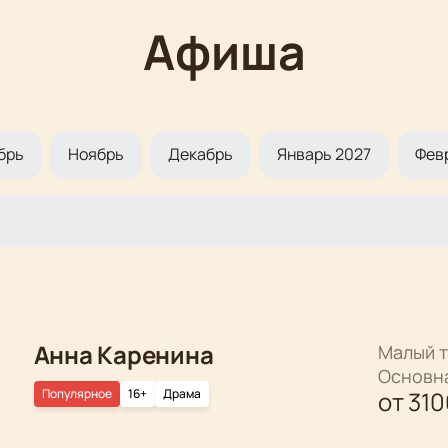
Афиша
брь
Ноябрь
Декабрь
Январь 2027
Фев
Анна Каренина
Малый т
Основн
Популярное
16+
Драма
от
310