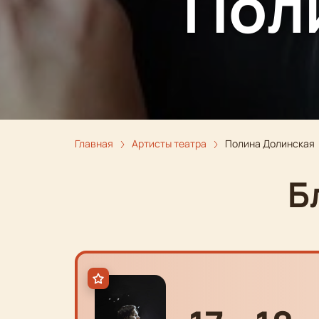
Пол
Главная
Артисты театра
Полина Долинская
Б