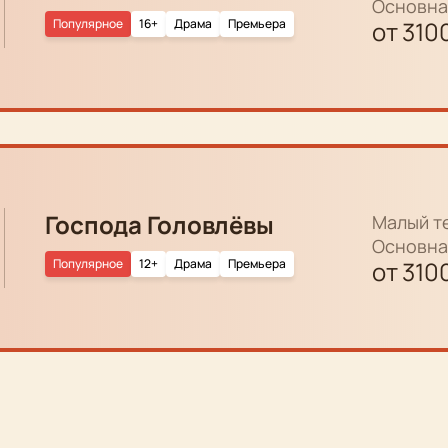
Основна
Популярное
16+
Драма
Премьера
от
310
Господа Головлёвы
Малый т
Основна
Популярное
12+
Драма
Премьера
от
310