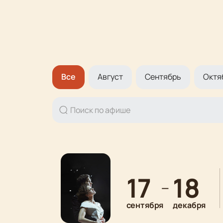
Все
Август
Сентябрь
Октя
17
18
—
сентября
декабря