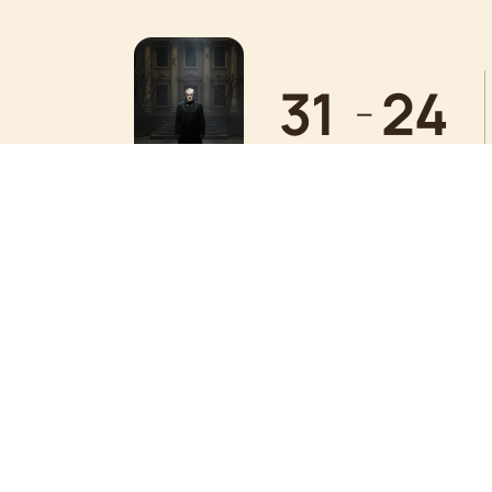
31
24
—
октября
декабря
Деятельность
:
Актриса
Дата рождения
:
1988-12-31