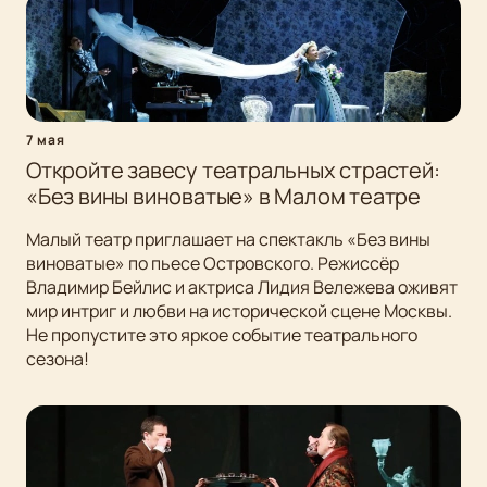
7 мая
Откройте завесу театральных страстей:
«Без вины виноватые» в Малом театре
Малый театр приглашает на спектакль «Без вины
виноватые» по пьесе Островского. Режиссёр
Владимир Бейлис и актриса Лидия Вележева оживят
мир интриг и любви на исторической сцене Москвы.
Не пропустите это яркое событие театрального
сезона!