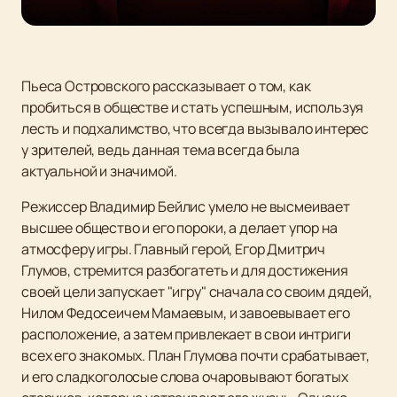
Пьеса Островского рассказывает о том, как
пробиться в обществе и стать успешным, используя
лесть и подхалимство, что всегда вызывало интерес
у зрителей, ведь данная тема всегда была
актуальной и значимой.
Режиссер Владимир Бейлис умело не высмеивает
высшее общество и его пороки, а делает упор на
атмосферу игры. Главный герой, Егор Дмитрич
Глумов, стремится разбогатеть и для достижения
своей цели запускает "игру" сначала со своим дядей,
Нилом Федосеичем Мамаевым, и завоевывает его
расположение, а затем привлекает в свои интриги
всех его знакомых. План Глумова почти срабатывает,
и его сладкоголосые слова очаровывают богатых