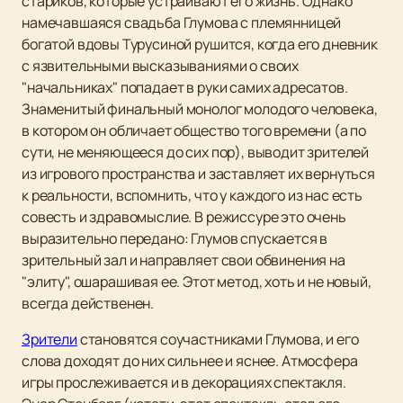
стариков, которые устраивают его жизнь. Однако
намечавшаяся свадьба Глумова с племянницей
богатой вдовы Турусиной рушится, когда его дневник
с язвительными высказываниями о своих
"начальниках" попадает в руки самих адресатов.
Знаменитый финальный монолог молодого человека,
в котором он обличает общество того времени (а по
сути, не меняющееся до сих пор), выводит зрителей
из игрового пространства и заставляет их вернуться
к реальности, вспомнить, что у каждого из нас есть
совесть и здравомыслие. В режиссуре это очень
выразительно передано: Глумов спускается в
зрительный зал и направляет свои обвинения на
"элиту", ошарашивая ее. Этот метод, хоть и не новый,
всегда действенен.
Зрители
становятся соучастниками Глумова, и его
слова доходят до них сильнее и яснее. Атмосфера
игры прослеживается и в декорациях спектакля.