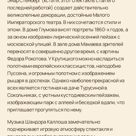
Энар Стенберг (кстати, этот спектакль стал его
последней работой) создает действительно
великолепные декорации, достойные Малого
Императорского театра. В них сочетаются стили и
эпохи. В доме Глумова висят портреты 1860-х годов, а
за окном изображен лирический осенний пейзаж с
московской улицей. В зале дома Мамаева зрителей
переносят в совершенно другое время, с картины
Федора Рокотова. У Крутицкого можно насладиться
полотнами европейских классицистов, наподобие
Пуссена, и огромным полотном с изображением
рыцаря в доспехах. Однако наиболее прекрасной из
всех является гостиная на даче Турусиной в
Сокольниках, с уютным кустодиевским пейзажем,
изображающим парк с аллеей и беседкой вдали, что
приглашает прогуляться по нему.
Музыка Шандора Каллоша замечательно
подчеркивает игровую атмосферу спектакля и